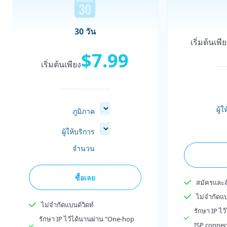
30 วัน
เริ่มต้นเพี
$7.99
เริ่มต้นเพียง
ผู้
ภูมิภาค
ผู้ให้บริการ
จำนวน
ซื้อเลย
สมัครและสั
ไม่จำกัดแบ
ไม่จำกัดแบนด์วิดท์
รักษา IP ไ
รักษา IP ไว้ได้นานผ่าน "One-hop
ISP connec