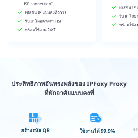
ISP connection"
เซสชัน IP 
เซสชัน IP แบบคงที่ถาวร
รับ IP โดย
รับ IP โดยตรงจาก ISP
พร้อมใช้ง
พร้อมใช้งาน 24/7
ประสิทธิภาพอันทรงพลังของ IPFoxy Proxy
ที่พักอาศัยแบบคงที่
ร
สร้างรหัส QR
ใช้งานได้ 99.9%