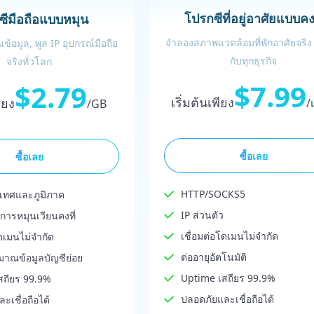
โปรกซีที่อยู่อาศัยแบบคงท
ซีมือถือแบบหมุน
จำลองสภาพแวดล้อมที่พักอาศัยจริง
้อมูล, พูล IP อุปกรณ์มือถือ
กับทุกธุรกิจ
จริงทั่วโลก
$7.99
$2.79
เริ่มต้นเพียง
พียง
/
/GB
ซื้อเลย
ซื้อเลย
HTTP/SOCKS5
เทศและภูมิภาค
IP ส่วนตัว
ารหมุนเวียนคงที่
เชื่อมต่อโดเมนไม่จำกัด
โดเมนไม่จำกัด
ต่ออายุอัตโนมัติ
มาณข้อมูลบัญชีย่อย
Uptime เสถียร 99.9%
สถียร 99.9%
ปลอดภัยและเชื่อถือได้
ะเชื่อถือได้