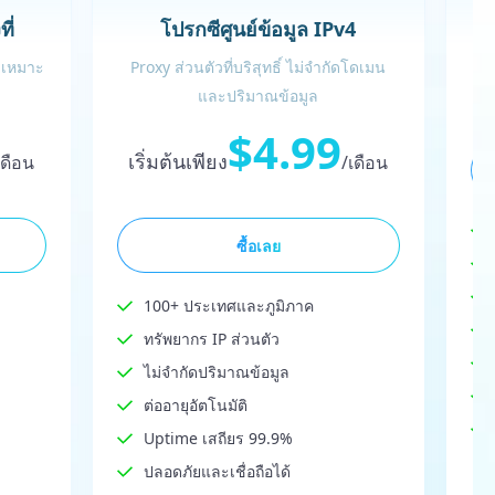
ี่
โปรกซีศูนย์ข้อมูล IPv4
 เหมาะ
Proxy ส่วนตัวที่บริสุทธิ์ ไม่จำกัดโดเมน
เ
และปริมาณข้อมูล
$4.99
เริ่มต้นเพียง
เดือน
/เดือน
ซื้อเลย
100+ ประเทศและภูมิภาค
ทรัพยากร IP ส่วนตัว
ไม่จำกัดปริมาณข้อมูล
ต่ออายุอัตโนมัติ
Uptime เสถียร 99.9%
ปลอดภัยและเชื่อถือได้