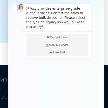
บเรา
รา
แนะนำเพื่อน