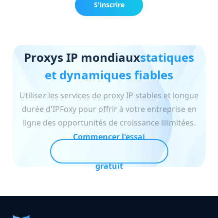
S'inscrire
maintenant
Proxys IP mondiaux
statiques
et dynamiques fiables
Utilisez les services de proxy IP stables et longue
durée d'IPFoxy pour offrir à votre entreprise en
ligne des opportunités de croissance illimitées.
Commencer l'essai
gratuit