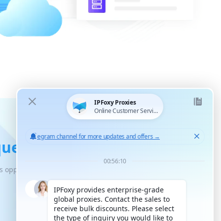
ues fiables
es opportunités de croissance illimitées.