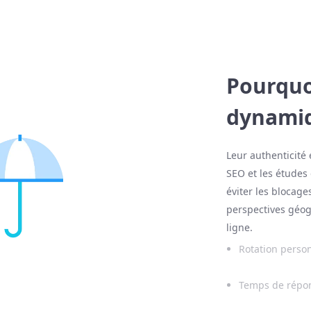
Pourquoi
dynamiq
Leur authenticité e
SEO et les études
éviter les blocage
perspectives géog
ligne.
Rotation perso
Temps de répo