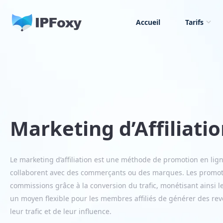
Accueil
Tarifs
Marketing d’Affiliati
Le marketing d’affiliation est une méthode de promotion en ligne
collaborent avec des commerçants ou des marques. Les promo
commissions grâce à la conversion du trafic, monétisant ainsi l
un moyen flexible pour les membres affiliés de générer des re
leur trafic et de leur influence.