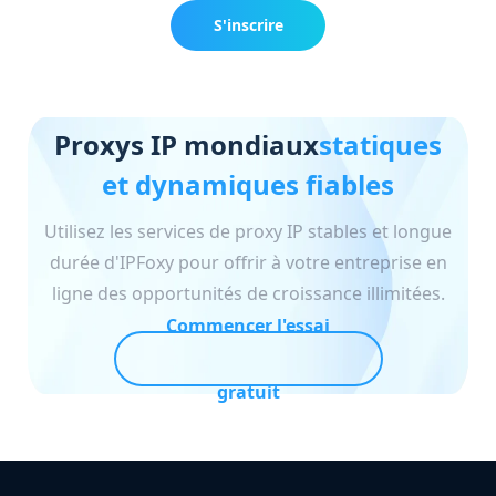
S'inscrire
maintenant
Proxys IP mondiaux
statiques
et dynamiques fiables
Utilisez les services de proxy IP stables et longue
durée d'IPFoxy pour offrir à votre entreprise en
ligne des opportunités de croissance illimitées.
Commencer l'essai
gratuit