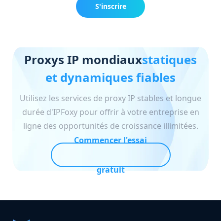
S'inscrire
maintenant
Proxys IP mondiaux
statiques
et dynamiques fiables
Utilisez les services de proxy IP stables et longue
durée d'IPFoxy pour offrir à votre entreprise en
ligne des opportunités de croissance illimitées.
Commencer l'essai
gratuit