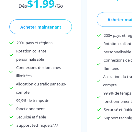
$1.99
Dès
/Go
Acheter ma
Acheter maintenant
200+ pays et ré
200+ pays et régions
Rotation collant
Rotation collante
personnalisable
personnalisable
Connexions de 
Connexions de domaines
illimitées
illimitées
Allocation du tra
Allocation du trafic par sous-
compte
compte
99,9% de temps
99,9% de temps de
fonctionnement
fonctionnement
Sécurisé et fiabl
Sécurisé et fiable
Support techni
Support technique 24/7