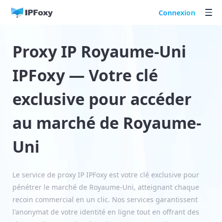
Connexion
Proxy IP Royaume-Uni
IPFoxy — Votre clé
exclusive pour accéder
au marché de Royaume-
Uni
Le service de proxy IP IPFoxy est votre clé exclusive pour
pénétrer le marché de Royaume-Uni, atteignant chaque
recoin commercial en un clic. Nos services garantissent
l'anonymat de votre identité en ligne tout en offrant des