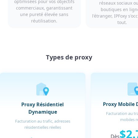
optimisées pour vos objectifs
réseaux sociaux o
commerciaux, garantissant
boutiques en lign
une pureté élevée sans
l'étranger, IPFoxy s'o
réutilisation.
tout.
Types de proxy
Proxy Mobile
Proxy Résidentiel
Dynamique
Facturation au tra
mobiles r
Facturation au trafic, adresses
résidentielles réelles
$2.
Dès