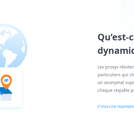
Qu’est-c
dynamiq
Les proxys résiden
particuliers qui c
un anonymat supéri
chaque requête pr
S'inscrire mainte