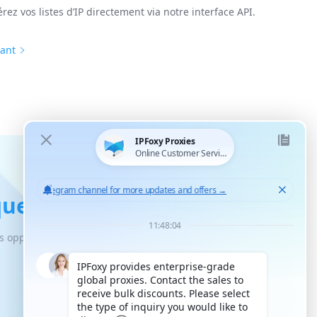
rez vos listes d’IP directement via notre interface API.
nant
ues fiables
es opportunités de croissance illimitées.