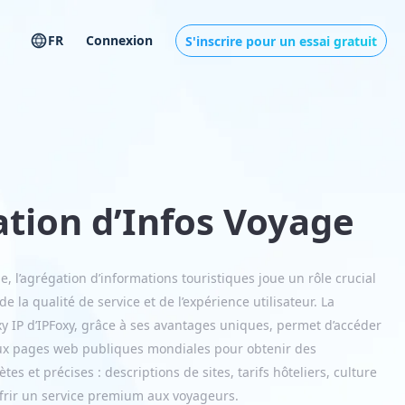
FR
Connexion
S'inscrire pour un essai gratuit
tion d’Infos Voyage
e, l’agrégation d’informations touristiques joue un rôle crucial
de la qualité de service et de l’expérience utilisateur. La
y IP d’IPFoxy, grâce à ses avantages uniques, permet d’accéder
aux pages web publiques mondiales pour obtenir des
es et précises : descriptions de sites, tarifs hôteliers, culture
’offrir un service premium aux voyageurs.