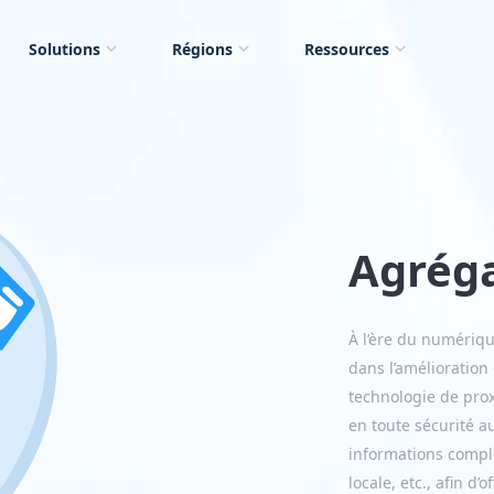
Solutions
Régions
Ressources
Agréga
À l’ère du numériqu
dans l’amélioration 
technologie de prox
en toute sécurité 
informations complèt
locale, etc., afin d