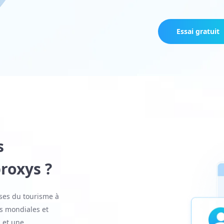
Essai gratuit
s
proxys ?
ises du tourisme à
s mondiales et
 et une