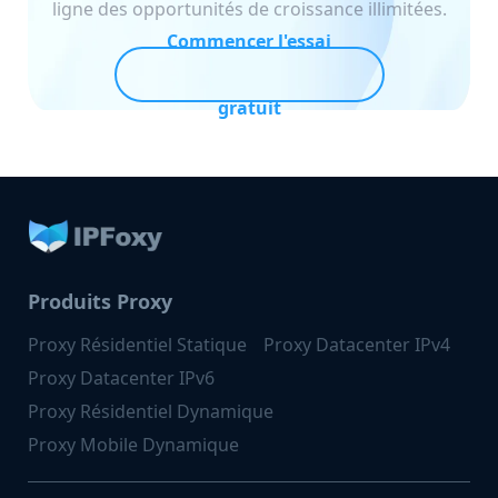
ligne des opportunités de croissance illimitées.
Commencer l'essai
gratuit
Produits Proxy
Proxy Résidentiel Statique
Proxy Datacenter IPv4
Proxy Datacenter IPv6
Proxy Résidentiel Dynamique
Proxy Mobile Dynamique