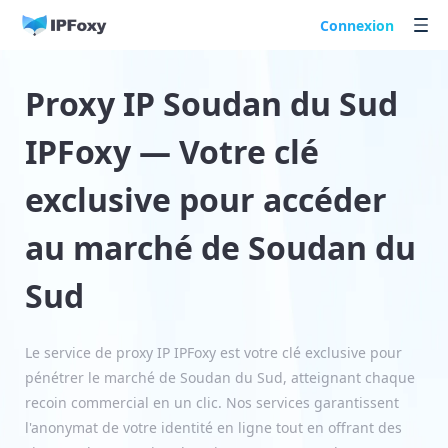
Connexion
Proxy IP Soudan du Sud
IPFoxy — Votre clé
exclusive pour accéder
au marché de Soudan du
Sud
Le service de proxy IP IPFoxy est votre clé exclusive pour
pénétrer le marché de Soudan du Sud, atteignant chaque
recoin commercial en un clic. Nos services garantissent
l'anonymat de votre identité en ligne tout en offrant des