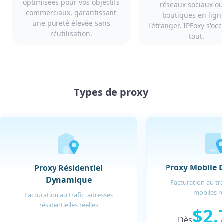
optimisées pour vos objectifs
réseaux sociaux o
commerciaux, garantissant
boutiques en lign
une pureté élevée sans
l'étranger, IPFoxy s'o
réutilisation.
tout.
Types de proxy
Proxy Mobile
Proxy Résidentiel
Dynamique
Facturation au tra
mobiles r
Facturation au trafic, adresses
résidentielles réelles
$2.
Dès