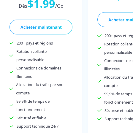
$1.99
Dès
/Go
Acheter ma
Acheter maintenant
200+ pays et ré
200+ pays et régions
Rotation collant
Rotation collante
personnalisable
personnalisable
Connexions de 
Connexions de domaines
illimitées
illimitées
Allocation du tra
Allocation du trafic par sous-
compte
compte
99,9% de temps
99,9% de temps de
fonctionnement
fonctionnement
Sécurisé et fiabl
Sécurisé et fiable
Support techni
Support technique 24/7