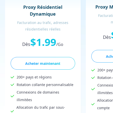
Proxy 
Proxy Résidentiel
Dynamique
Facturati
m
Facturation au trafic, adresses
résidentielles réelles
Dès
$1.99
Dès
/Go
Ach
Acheter maintenant
200+ pay
200+ pays et régions
Rotation 
Rotation collante personnalisable
Connexio
Connexions de domaines
illimitées
illimitées
Allocatio
Allocation du trafic par sous-
compte