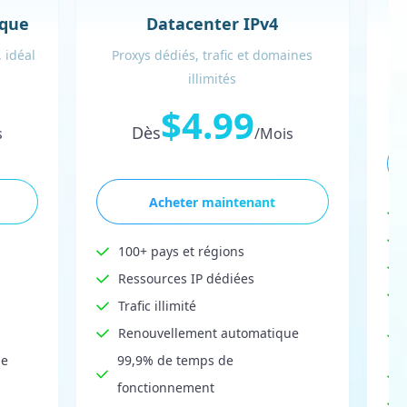
ique
Datacenter IPv4
 idéal
Proxys dédiés, trafic et domaines
illimités
$4.99
Dès
s
/Mois
Acheter maintenant
100+ pays et régions
Ressources IP dédiées
Trafic illimité
Renouvellement automatique
ue
99,9% de temps de
fonctionnement