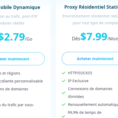
Proxy Résidentiel Stat
Mobile Dynamique
Environnement résidentiel réel,
on au trafic, pool d'IP
pour tout type de compte
obiles réelles
$7.99
$2.79
Dès
/Moi
/Go
Acheter maintenant
eter maintenant
HTTP/SOCKS5
s et régions
IP Exclusive
collante personnalisable
Connexions de domaines
ns de domaines
illimitées
Renouvellement automatiq
n du trafic par sous-
99,9% de temps de