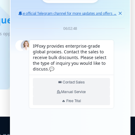
ues fiables
es opportunités de croissance illimitées.