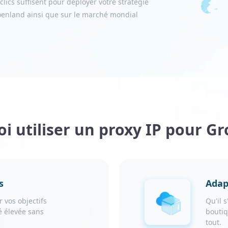
lics suffisent pour déployer votre stratégie
roenland ainsi que sur le marché mondial
i utiliser un proxy IP pour G
s
Adap
 vos objectifs
Qu'il 
 élevée sans
boutiq
tout.