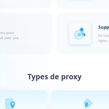
Supp
tinu pour
En cas
evé avec une
ligne,
Types de proxy