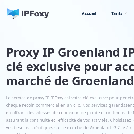
Accueil
Tarifs
Proxy IP Groenland I
clé exclusive pour ac
marché de Groenland
Le service de proxy IP IPFoxy est votre clé exclusive pour péné
chaque recoin commercial en un clic. Nos services garantissent 
en offrant des vitesses de connexion de pointe et un temps de
assurant la continuité et l'efficacité de vos activités. Choisiss
vos besoins spécifiques sur le marché de Groenland. Grâce à notr