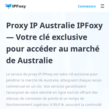
Connexion
Proxy IP Australie IPFoxy
— Votre clé exclusive
pour accéder au marché
de Australie
Le service de proxy IP IPFoxy est votre clé exclusive pour
pénétrer le marché de Australie, atteignant chaque recoin
commercial en un clic. Nos services garantissent
l'anonymat de votre identité en ligne tout en offrant des
vitesses de connexion de pointe et un temps de
fonctionnement supérieur à 99,9 %, assurant la continuité