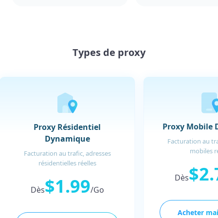
Types de proxy
Proxy Mobile
Proxy Résidentiel
Dynamique
Facturation au tra
mobiles r
Facturation au trafic, adresses
résidentielles réelles
$2.
Dès
$1.99
Dès
/Go
Acheter ma