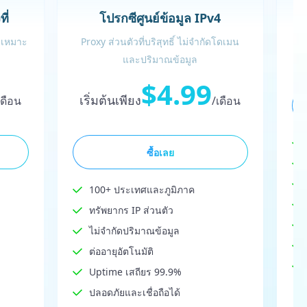
ี่
โปรกซีศูนย์ข้อมูล IPv4
 เหมาะ
Proxy ส่วนตัวที่บริสุทธิ์ ไม่จำกัดโดเมน
เ
และปริมาณข้อมูล
$4.99
เริ่มต้นเพียง
เดือน
/เดือน
ซื้อเลย
100+ ประเทศและภูมิภาค
ทรัพยากร IP ส่วนตัว
ไม่จำกัดปริมาณข้อมูล
ต่ออายุอัตโนมัติ
Uptime เสถียร 99.9%
ปลอดภัยและเชื่อถือได้