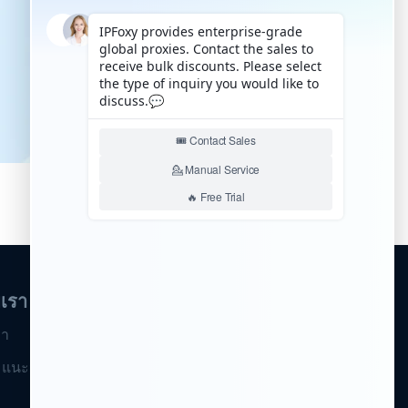
บเรา
รา
แนะนำเพื่อน