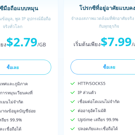
โปรกซีที่อยู่อาศัยแบบคงท
ซีมือถือแบบหมุน
จำลองสภาพแวดล้อมที่พักอาศัยจริง
้อมูล, พูล IP อุปกรณ์มือถือ
กับทุกธุรกิจ
จริงทั่วโลก
$7.99
$2.79
เริ่มต้นเพียง
พียง
/
/GB
ซื้อเลย
ซื้อเลย
HTTP/SOCKS5
เทศและภูมิภาค
IP ส่วนตัว
ารหมุนเวียนคงที่
เชื่อมต่อโดเมนไม่จำกัด
โดเมนไม่จำกัด
ต่ออายุอัตโนมัติ
มาณข้อมูลบัญชีย่อย
Uptime เสถียร 99.9%
สถียร 99.9%
ปลอดภัยและเชื่อถือได้
ะเชื่อถือได้