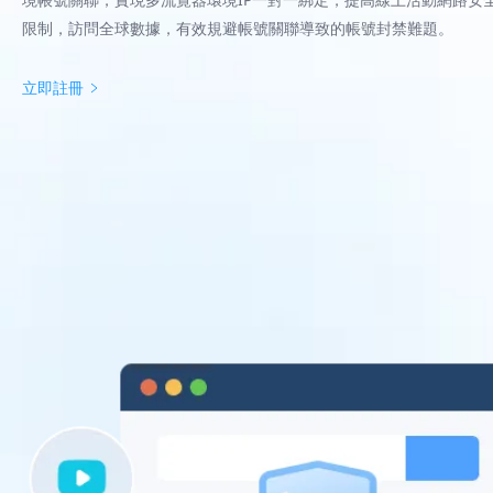
限制，訪問全球數據，有效規避帳號關聯導致的帳號封禁難題。
立即註冊