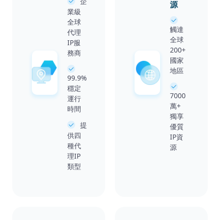
企
源
業級
全球
觸達
代理
全球
IP服
200+
務商
國家
地區
99.9%
穩定
7000
運行
萬+
時間
獨享
提
優質
供四
IP資
種代
源
理IP
類型