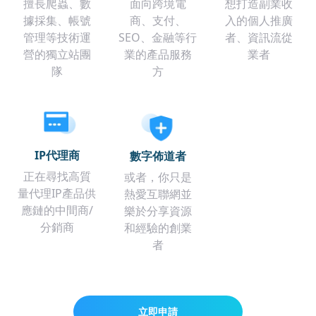
擅長爬蟲、數
面向跨境電
想打造副業收
據採集、帳號
商、支付、
入的個人推廣
管理等技術運
SEO、金融等行
者、資訊流從
營的獨立站團
業的產品服務
業者
隊
方
IP代理商
數字佈道者
正在尋找高質
或者，你只是
量代理IP產品供
熱愛互聯網並
應鏈的中間商/
樂於分享資源
分銷商
和經驗的創業
者
立即申請