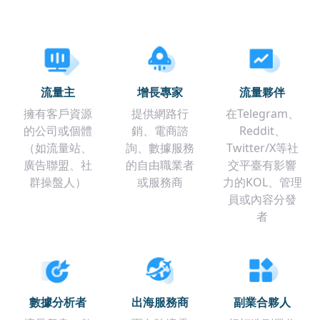
流量主
增長專家
流量夥伴
擁有客戶資源
提供網路行
在Telegram、
的公司或個體
銷、電商諮
Reddit、
（如流量站、
詢、數據服務
Twitter/X等社
廣告聯盟、社
的自由職業者
交平臺有影響
群操盤人）
或服務商
力的KOL、管理
員或內容分發
者
數據分析者
出海服務商
副業合夥人