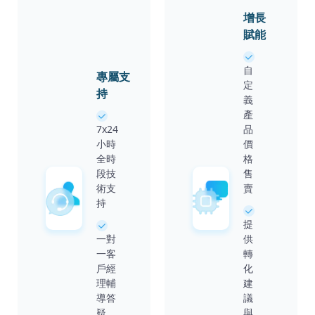
增長
賦能
自
專屬支
定
持
義
產
7x24
品
小時
價
全時
格
段技
售
術支
賣
持
提
一對
供
一客
轉
戶經
化
理輔
建
導答
議
疑
與