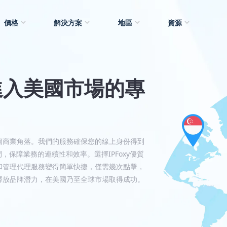
價格
解決方案
地區
資源
— 進入美國市場的專
各個商業角落。我們的服務確保您的線上身份得到
，保障業務的連續性和效率。選擇IPFoxy優質
和管理代理服務變得簡單快捷，僅需幾次點擊，
，釋放品牌潛力，在美國乃至全球市場取得成功。