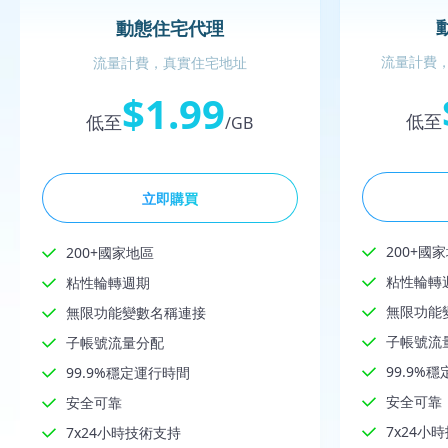
動態住宅代理
流量計費，
流量計費，真實住宅地址
$1.99
低至
低至
/GB
立即購買
200+國
200+國家地區
粘性輪轉
粘性輪轉週期
無限功能
無限功能變數名稱連接
子帳號流
子帳號流量分配
99.9%
99.9%穩定運行時間
安全可靠
安全可靠
7x24小
7x24小時技術支持