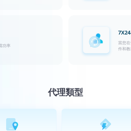
7X
當您在
成功率
件和教
代理類型