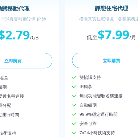
靜態住宅代理
動態移動代理
模擬真實住宅環境，各種業務
全球真實移動設備 IP 池
$7.99
$2.79
低至
/月
/GB
立即購買
立即購買
雙協議支持
家地區
IP獨享
週期
無限功能變數名稱連接
變數名稱連接
自動續期
量分配
99.9%穩定運行時間
穩定運行時間
安全可靠
7x24小時技術支持
時技術支持