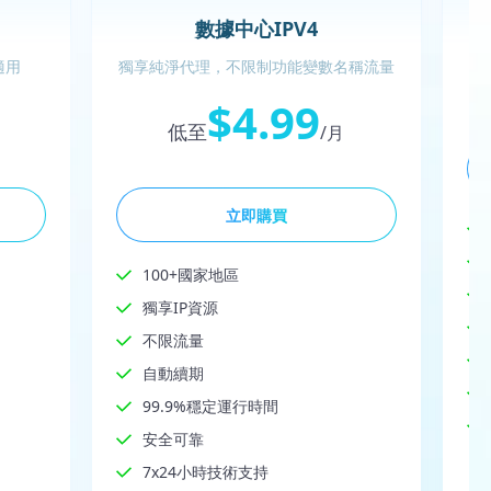
數據中心IPV4
適用
獨享純淨代理，不限制功能變數名稱流量
$4.99
低至
/月
立即購買
100+國家地區
獨享IP資源
不限流量
自動續期
99.9%穩定運行時間
安全可靠
7x24小時技術支持