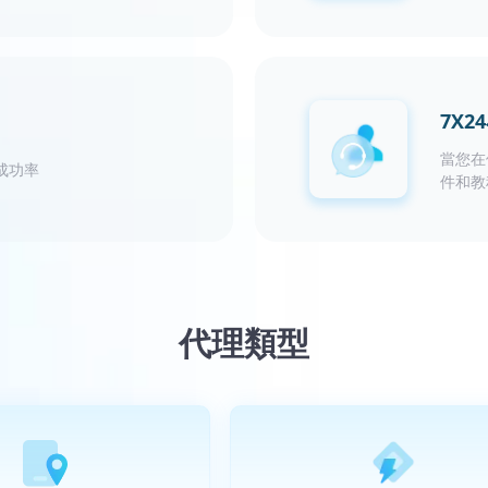
7X
當您在
成功率
件和教
代理類型