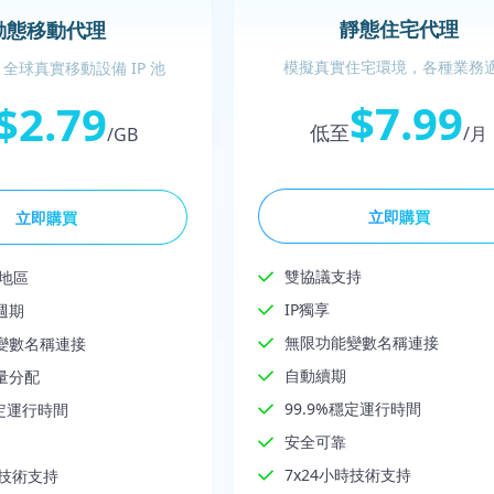
靜態住宅代理
動態移動代理
模擬真實住宅環境，各種業務
全球真實移動設備 IP 池
$7.99
$2.79
低至
/月
/GB
立即購買
立即購買
雙協議支持
家地區
IP獨享
週期
無限功能變數名稱連接
變數名稱連接
自動續期
量分配
99.9%穩定運行時間
穩定運行時間
安全可靠
7x24小時技術支持
時技術支持