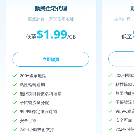
動態住宅代理
流量計費，
流量計費，真實住宅地址
$1.99
低至
低至
/GB
立即購買
200+國
200+國家地區
粘性輪轉
粘性輪轉週期
無限功能
無限功能變數名稱連接
子帳號流
子帳號流量分配
99.9%
99.9%穩定運行時間
安全可靠
安全可靠
7x24小
7x24小時技術支持