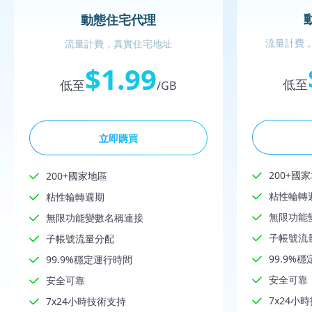
動態住宅代理
流量計費，
流量計費，真實住宅地址
$1.99
低至
低至
/GB
立即購買
200+國
200+國家地區
粘性輪轉
粘性輪轉週期
無限功能
無限功能變數名稱連接
子帳號流
子帳號流量分配
99.9%
99.9%穩定運行時間
安全可靠
安全可靠
7x24小
7x24小時技術支持