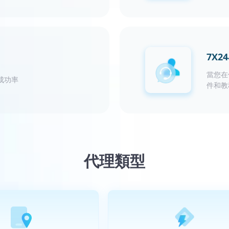
7X
當您在
成功率
件和教
代理類型