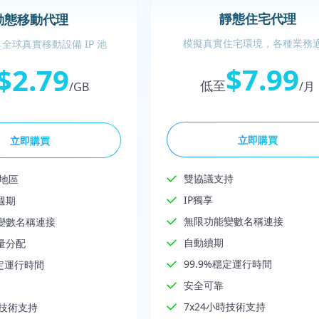
靜態住宅代理
動態移動代理
模擬真實住宅環境，各種業務
全球真實移動設備 IP 池
$7.99
$2.79
低至
/月
/GB
立即購買
立即購買
雙協議支持
家地區
IP獨享
週期
無限功能變數名稱連接
變數名稱連接
自動續期
量分配
99.9%穩定運行時間
穩定運行時間
安全可靠
7x24小時技術支持
時技術支持