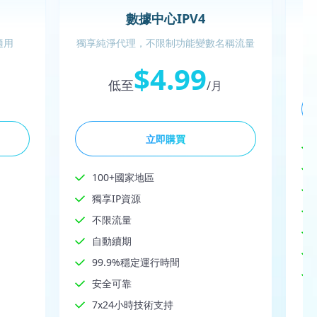
數據中心IPV4
適用
獨享純淨代理，不限制功能變數名稱流量
$4.99
低至
/月
立即購買
100+國家地區
獨享IP資源
不限流量
自動續期
99.9%穩定運行時間
安全可靠
7x24小時技術支持