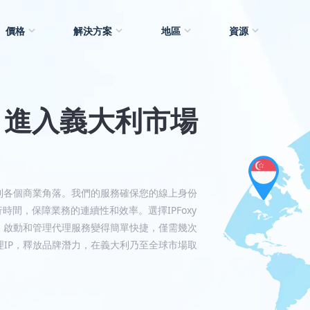
價格
解決方案
地區
資源
 — 進入義大利市場
大利各個商業角落。我們的服務確保您的線上身份
時間，保障業務的連續性和效率。選擇IPFoxy
，啟動和管理代理服務變得簡單快捷，僅需幾次
理IP，釋放品牌潛力，在義大利乃至全球市場取