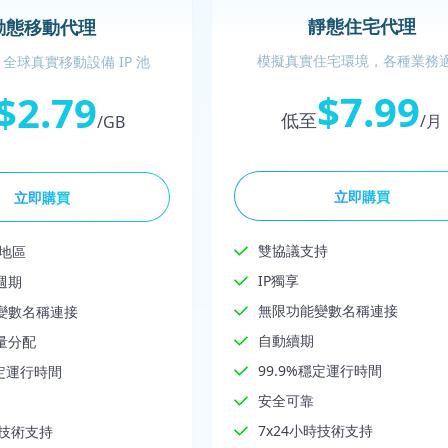
靜態住宅代理
動態移動代理
模擬真實住宅環境，各種業務
全球真實移動設備 IP 池
$7.99
$2.79
低至
/月
/GB
立即購買
立即購買
雙協議支持
家地區
IP獨享
週期
無限功能變數名稱連接
變數名稱連接
自動續期
量分配
99.9%穩定運行時間
穩定運行時間
安全可靠
7x24小時技術支持
時技術支持