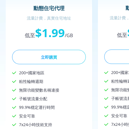
動態住宅代理
流量計費，
流量計費，真實住宅地址
$1.99
低至
低至
/GB
立即購買
200+國
200+國家地區
粘性輪轉
粘性輪轉週期
無限功能
無限功能變數名稱連接
子帳號流
子帳號流量分配
99.9%
99.9%穩定運行時間
安全可靠
安全可靠
7x24小
7x24小時技術支持