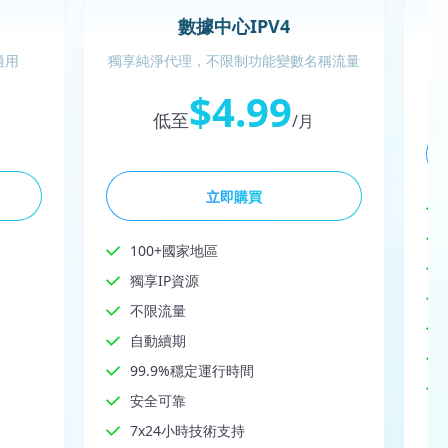
數據中心IPV4
適用
獨享純淨代理，不限制功能變數名稱流量
$4.99
低至
/月
立即購買
100+國家地區
獨享IP資源
不限流量
自動續期
99.9%穩定運行時間
安全可靠
7x24小時技術支持