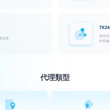
7X
當您在
成功率
件和教
代理類型