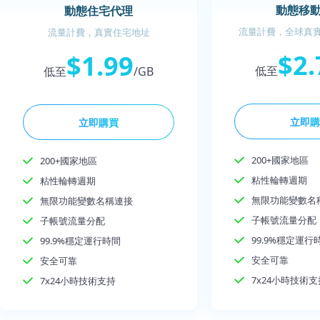
動態移
動態住宅代理
流量計費，全球真實移
流量計費，真實住宅地址
$2.
$1.99
低至
低至
/GB
立即購
立即購買
200+國家地區
200+國家地區
粘性輪轉週期
粘性輪轉週期
無限功能變數名
無限功能變數名稱連接
子帳號流量分配
子帳號流量分配
99.9%穩定運行
99.9%穩定運行時間
安全可靠
安全可靠
7x24小時技術支
7x24小時技術支持