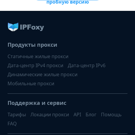
пробную версию
Продукты прокси
Статичные жилые прокси
Дата-центр IPv4 прокси
Дата-центр IPv6
Динамические жилые прокси
Мобильные прокси
Поддержка и сервис
Тарифы
Локации прокси
API
Блог
Помощь
FAQ