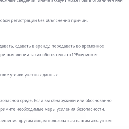
 ложные сведения, иначе аккаунт может быть ограничен или
юбой регистрации без объяснения причин.
авать, сдавать в аренду, передавать во временное
ри выявлении таких обстоятельств IPFoxy может
ствие утечки учетных данных.
зопасной среде. Если вы обнаружили или обоснованно
 примите необходимые меры усиления безопасности.
зрешения другим лицам пользоваться вашим аккаунтом.