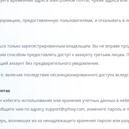
зуйте временные адреса электронной почты, чужие адреса или
ормацию, предоставленную пользователями, и отказывать в л
ься только зарегистрированным владельцем. Вы не вправе прод
м способом предоставлять доступ к аккаунту третьим лицам. П
щий аккаунт без предварительного уведомления.
нте, включая последствия несанкционированного доступа вслед
ентах
 избегать использования или хранения учетных данных в небе
бщите нам по адресу support@ipfoxy.com, измените пароль и
терь, возникших из-за ненадлежащего хранения пароля или ра