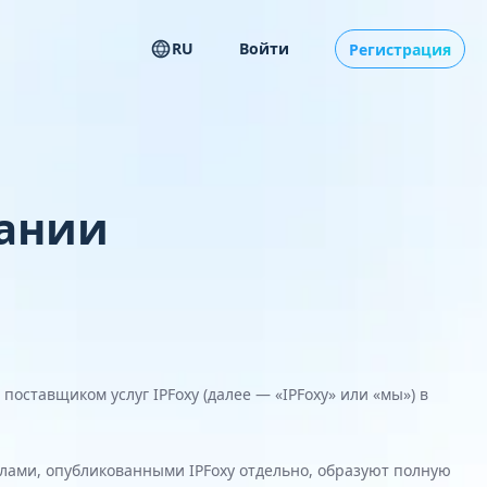
RU
Войти
Регистрация
ании
ставщиком услуг IPFoxy (далее — «IPFoxy» или «мы») в
лами, опубликованными IPFoxy отдельно, образуют полную