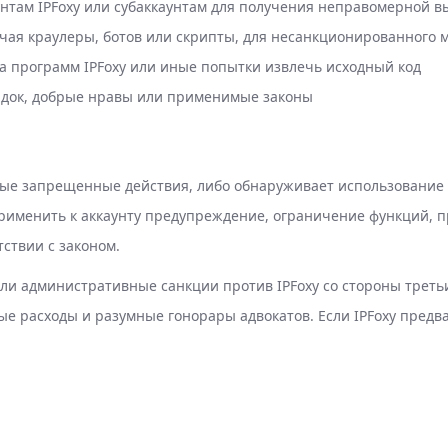
унтам IPFoxy или субаккаунтам для получения неправомерной в
я краулеры, ботов или скрипты, для несанкционированного мас
а программ IPFoxy или иные попытки извлечь исходный код
док, добрые нравы или применимые законы
нные запрещенные действия, либо обнаруживает использование 
применить к аккаунту предупреждение, ограничение функций, 
ствии с законом.
и административные санкции против IPFoxy со стороны третьи
е расходы и разумные гонорары адвокатов. Если IPFoxy предв