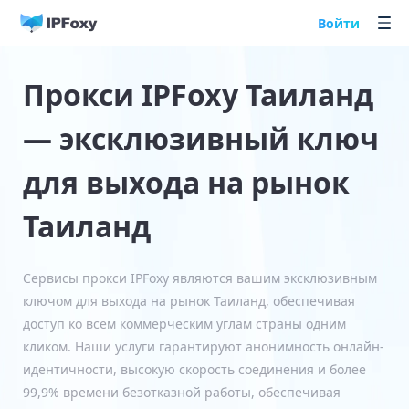
Войти
Прокси IPFoxy Таиланд
— эксклюзивный ключ
для выхода на рынок
Таиланд
Сервисы прокси IPFoxy являются вашим эксклюзивным
ключом для выхода на рынок Таиланд, обеспечивая
доступ ко всем коммерческим углам страны одним
кликом. Наши услуги гарантируют анонимность онлайн-
идентичности, высокую скорость соединения и более
99,9% времени безотказной работы, обеспечивая