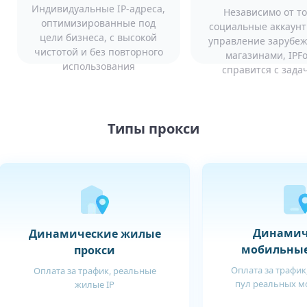
Индивидуальные IP-адреса,
Независимо от то
оптимизированные под
социальные аккаунт
цели бизнеса, с высокой
управление зарубе
чистотой и без повторного
магазинами, IPF
использования
справится с зада
Типы прокси
Динамич
Динамические жилые
мобильные
прокси
Оплата за трафик
Оплата за трафик, реальные
пул реальных м
жилые IP