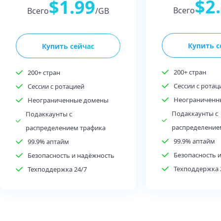
$2
$1.99
Всего
Всего
/GB
Купить с
Купить сейчас
200+ стран
200+ стран
Сессии с ротац
Сессии с ротацией
Неограниченн
Неограниченные домены
Подаккаунты с
Подаккаунты с
распределение
распределением трафика
99.9% аптайм
99.9% аптайм
Безопасность 
Безопасность и надёжность
Техподдержка 
Техподдержка 24/7