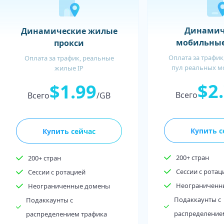
Динамич
Динамические жилые
мобильные
прокси
Оплата за трафик
Оплата за трафик, реальные
пул реальных м
жилые IP
$2
$1.99
Всего
Всего
/GB
Купить с
Купить сейчас
200+ стран
200+ стран
Сессии с ротац
Сессии с ротацией
Неограниченн
Неограниченные домены
Подаккаунты с
Подаккаунты с
распределение
распределением трафика