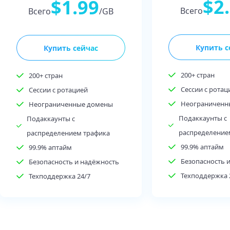
$2
$1.99
Всего
Всего
/GB
Купить с
Купить сейчас
200+ стран
200+ стран
Сессии с ротац
Сессии с ротацией
Неограниченн
Неограниченные домены
Подаккаунты с
Подаккаунты с
распределение
распределением трафика
99.9% аптайм
99.9% аптайм
Безопасность 
Безопасность и надёжность
Техподдержка 
Техподдержка 24/7