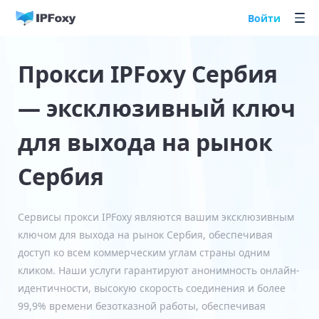
Войти
Прокси IPFoxy Сербия
— эксклюзивный ключ
для выхода на рынок
Сербия
Сервисы прокси IPFoxy являются вашим эксклюзивным
ключом для выхода на рынок Сербия, обеспечивая
доступ ко всем коммерческим углам страны одним
кликом. Наши услуги гарантируют анонимность онлайн-
идентичности, высокую скорость соединения и более
99,9% времени безотказной работы, обеспечивая