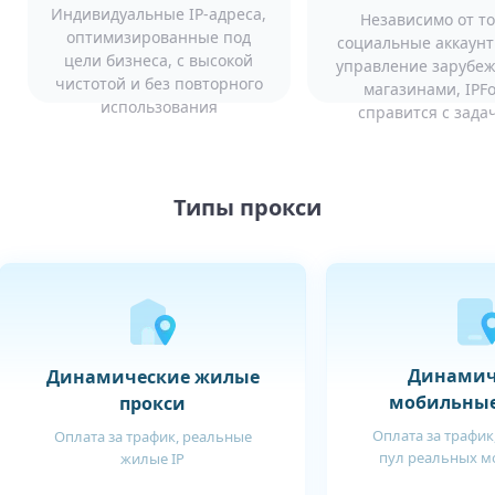
Индивидуальные IP-адреса,
Независимо от то
оптимизированные под
социальные аккаунт
цели бизнеса, с высокой
управление зарубе
чистотой и без повторного
магазинами, IPF
использования
справится с зада
Типы прокси
Динамич
Динамические жилые
мобильные
прокси
Оплата за трафик
Оплата за трафик, реальные
пул реальных м
жилые IP