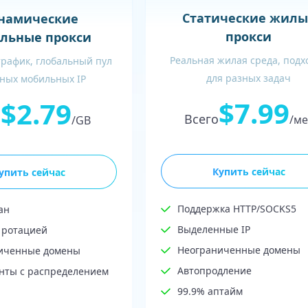
Статические жилы
намические
прокси
льные прокси
Реальная жилая среда, подх
трафик, глобальный пул
для разных задач
ных мобильных IP
$7.99
$2.79
Всего
о
/ме
/GB
Купить сейчас
упить сейчас
Поддержка HTTP/SOCKS5
ан
Выделенные IP
 ротацией
Неограниченные домены
иченные домены
Автопродление
нты с распределением
99.9% аптайм