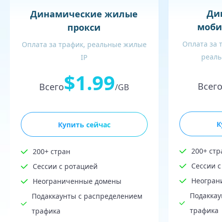
Ди
Динамические жилые
моби
прокси
Оплата за 
Оплата за трафик, реальные жилые
реаль
IP
$1.99
Всег
Всего
/GB
К
Купить сейчас
200+ стр
200+ стран
Сессии с
Сессии с ротацией
Неогран
Неограниченные домены
Подаккау
Подаккаунты с распределением
трафика
трафика