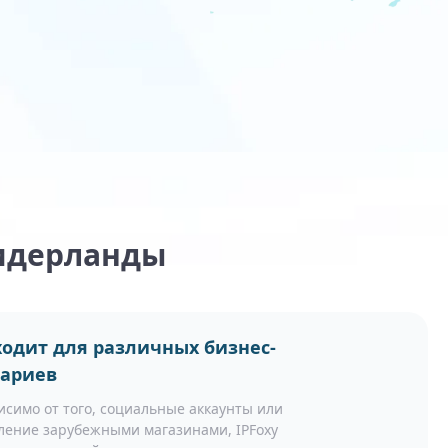
Нидерланды
одит для различных бизнес-
нариев
исимо от того, социальные аккаунты или
ление зарубежными магазинами, IPFoxy