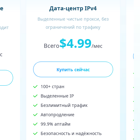
В
е
Дата-центр IPv4
Выделенные чистые прокси, без
ограничений по трафику
одит
$4.99
Всего
/мес
с
Купить сейчас
100+ стран
Выделенные IP
Безлимитный трафик
Автопродление
99.9% аптайм
Безопасность и надёжность