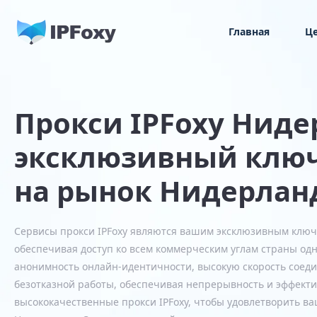
Главная
Ц
Прокси IPFoxy Нид
эксклюзивный ключ
на рынок Нидерлан
Сервисы прокси IPFoxy являются вашим эксклюзивным ключ
обеспечивая доступ ко всем коммерческим углам страны од
анонимность онлайн-идентичности, высокую скорость соеди
безотказной работы, обеспечивая непрерывность и эффекти
высококачественные прокси IPFoxy, чтобы удовлетворить в