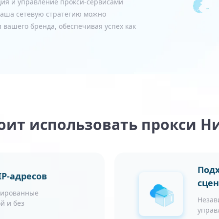
ия и управление прокси-сервисами
 ваша сетевую стратегию можно
 вашего бренда, обеспечивая успех как
оит использовать прокси 
Подх
P-адресов
сце
зированные
Незав
й и без
управ