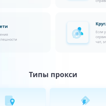
справ
Круг
сети
Если 
чения
серви
успешности
чат, 
Типы прокси