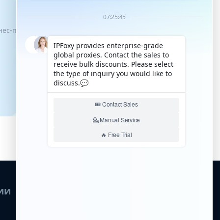
знес-процессы имели возможность
ии