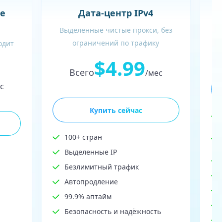
В
е
Дата-центр IPv4
Выделенные чистые прокси, без
ограничений по трафику
одит
$4.99
Всего
/мес
с
Купить сейчас
100+ стран
Выделенные IP
Безлимитный трафик
Автопродление
99.9% аптайм
Безопасность и надёжность