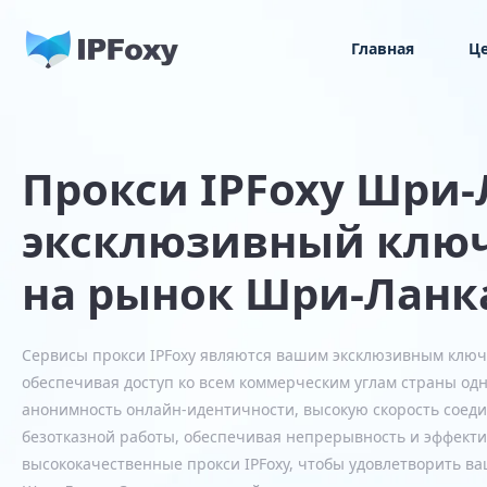
Главная
Ц
Прокси IPFoxy Шри
эксклюзивный ключ
на рынок Шри-Ланк
Сервисы прокси IPFoxy являются вашим эксклюзивным ключ
обеспечивая доступ ко всем коммерческим углам страны од
анонимность онлайн-идентичности, высокую скорость соеди
безотказной работы, обеспечивая непрерывность и эффекти
высококачественные прокси IPFoxy, чтобы удовлетворить в