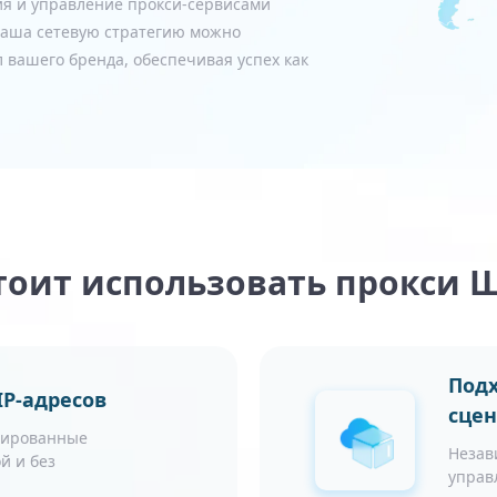
я и управление прокси-сервисами
 ваша сетевую стратегию можно
 вашего бренда, обеспечивая успех как
тоит использовать прокси 
Подх
P-адресов
сце
зированные
Незав
й и без
управ