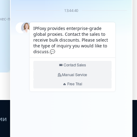
знес-процессы имели возможность
ии