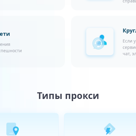
справ
Круг
сети
Если 
чения
серви
успешности
чат, 
Типы прокси