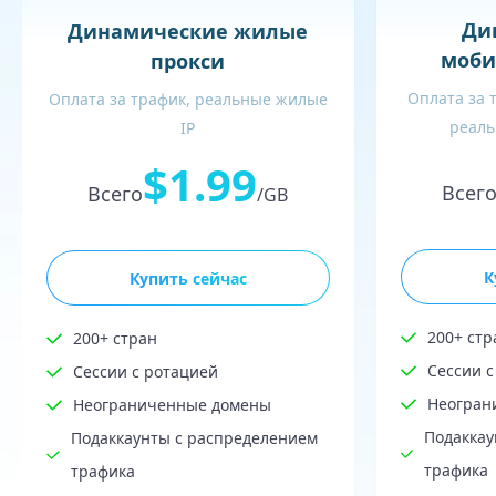
Ди
Динамические жилые
моби
прокси
Оплата за 
Оплата за трафик, реальные жилые
реаль
IP
$1.99
Всег
Всего
/GB
К
Купить сейчас
200+ стр
200+ стран
Сессии с
Сессии с ротацией
Неогран
Неограниченные домены
Подаккау
Подаккаунты с распределением
трафика
трафика