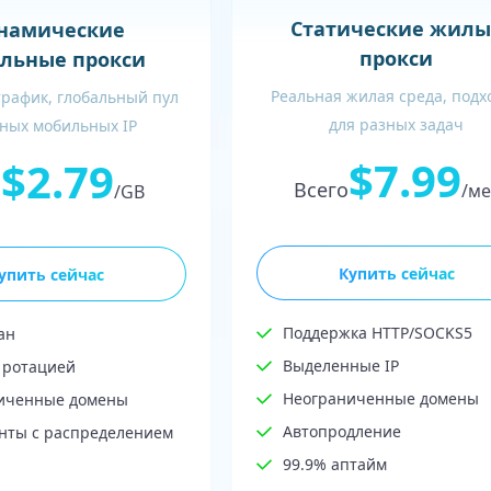
Статические жилы
намические
прокси
льные прокси
Реальная жилая среда, подх
трафик, глобальный пул
для разных задач
ных мобильных IP
$7.99
$2.79
Всего
о
/ме
/GB
Купить сейчас
упить сейчас
Поддержка HTTP/SOCKS5
ан
Выделенные IP
 ротацией
Неограниченные домены
иченные домены
Автопродление
нты с распределением
99.9% аптайм