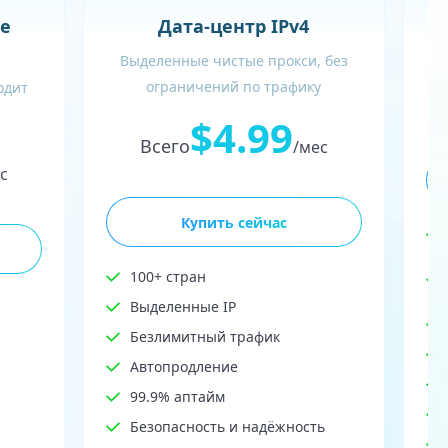
В
е
Дата-центр IPv4
Выделенные чистые прокси, без
ограничений по трафику
одит
$4.99
Всего
/мес
с
Купить сейчас
100+ стран
Выделенные IP
Безлимитный трафик
Автопродление
99.9% аптайм
Безопасность и надёжность