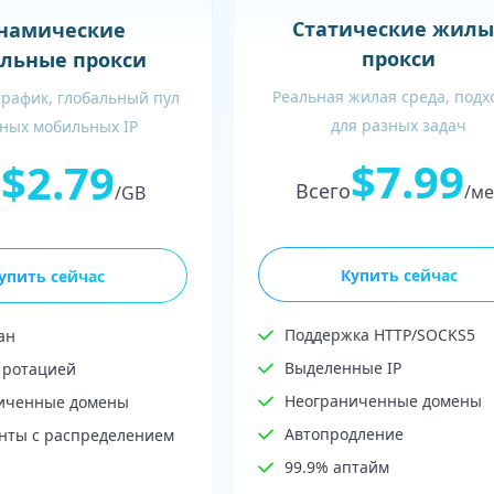
Статические жилы
намические
прокси
льные прокси
Реальная жилая среда, подх
трафик, глобальный пул
для разных задач
ных мобильных IP
$7.99
$2.79
Всего
о
/ме
/GB
Купить сейчас
упить сейчас
Поддержка HTTP/SOCKS5
ан
Выделенные IP
 ротацией
Неограниченные домены
иченные домены
Автопродление
нты с распределением
99.9% аптайм