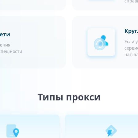
справ
Круг
сети
Если 
чения
серви
успешности
чат, 
Типы прокси