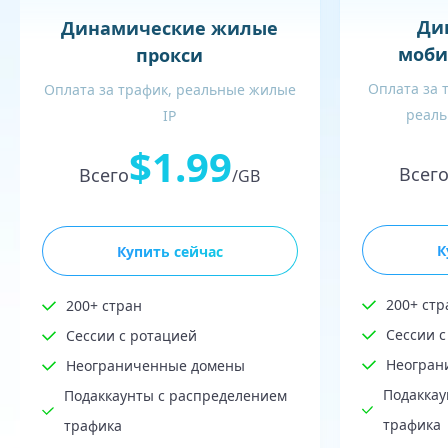
Ди
Динамические жилые
моби
прокси
Оплата за 
Оплата за трафик, реальные жилые
реаль
IP
$1.99
Всег
Всего
/GB
К
Купить сейчас
200+ стр
200+ стран
Сессии с
Сессии с ротацией
Неогран
Неограниченные домены
Подаккау
Подаккаунты с распределением
трафика
трафика