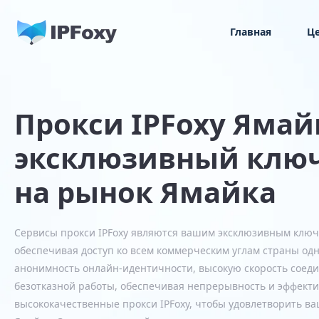
Главная
Ц
Прокси IPFoxy Ямай
эксклюзивный ключ
на рынок Ямайка
Сервисы прокси IPFoxy являются вашим эксклюзивным ключ
обеспечивая доступ ко всем коммерческим углам страны од
анонимность онлайн-идентичности, высокую скорость соеди
безотказной работы, обеспечивая непрерывность и эффекти
высококачественные прокси IPFoxy, чтобы удовлетворить в