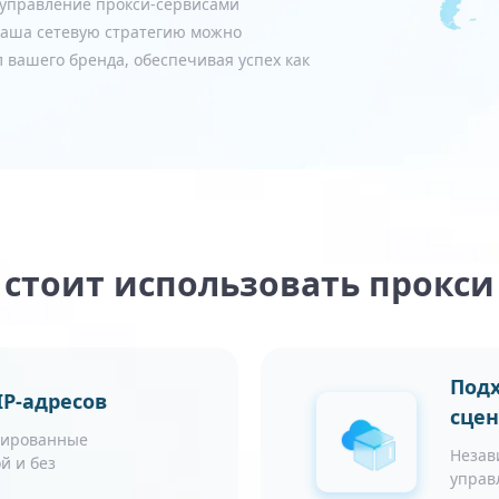
 управление прокси-сервисами
 ваша сетевую стратегию можно
 вашего бренда, обеспечивая успех как
стоит использовать прокс
Подх
P-адресов
сце
зированные
Незав
й и без
управ