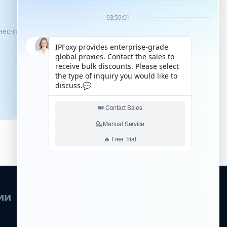
знес-процессы имели возможность
ии