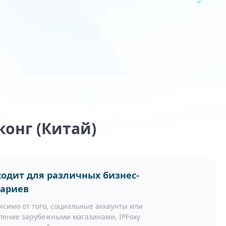
конг (Китай)
одит для различных бизнес-
нариев
исимо от того, социальные аккаунты или
ление зарубежными магазинами, IPFoxy