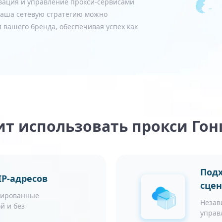
вация и управление прокси-сервисами
 ваша сетевую стратегию можно
 вашего бренда, обеспечивая успех как
т использовать прокси Гон
Подх
P-адресов
сце
зированные
Незав
й и без
управ