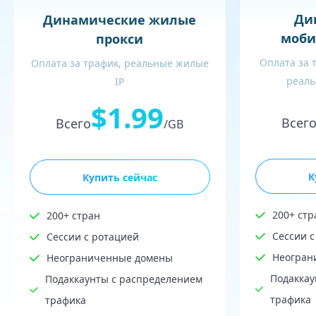
Ди
Динамические жилые
моби
прокси
Оплата за 
Оплата за трафик, реальные жилые
реаль
IP
$1.99
Всег
Всего
/GB
К
Купить сейчас
200+ стр
200+ стран
Сессии с
Сессии с ротацией
Неогран
Неограниченные домены
Подаккау
Подаккаунты с распределением
трафика
трафика