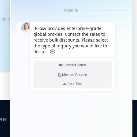
знес-процессы имели возможность
ии