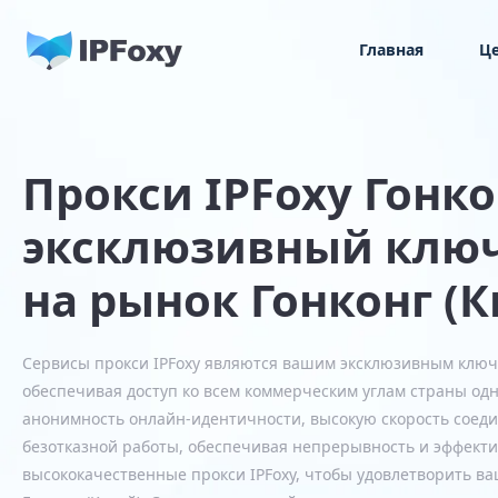
Главная
Ц
Прокси IPFoxy Гонко
эксклюзивный ключ
на рынок Гонконг (К
Сервисы прокси IPFoxy являются вашим эксклюзивным ключо
обеспечивая доступ ко всем коммерческим углам страны од
анонимность онлайн-идентичности, высокую скорость соеди
безотказной работы, обеспечивая непрерывность и эффекти
высококачественные прокси IPFoxy, чтобы удовлетворить в