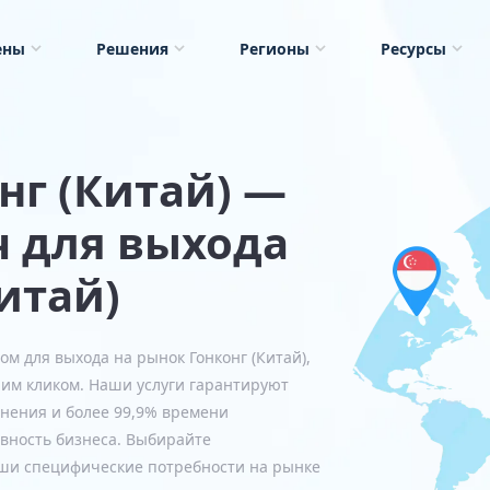
ены
Решения
Регионы
Ресурсы
нг (Китай) —
 для выхода
итай)
м для выхода на рынок Гонконг (Китай),
ним кликом. Наши услуги гарантируют
нения и более 99,9% времени
вность бизнеса. Выбирайте
аши специфические потребности на рынке