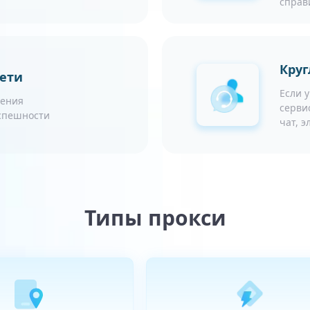
справ
Круг
сети
Если 
чения
серви
успешности
чат, 
Типы прокси