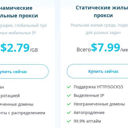
Статические жилы
намические
прокси
льные прокси
Реальная жилая среда, подх
трафик, глобальный пул
для разных задач
ных мобильных IP
$7.99
$2.79
Всего
о
/ме
/GB
Купить сейчас
упить сейчас
Поддержка HTTP/SOCKS5
ан
Выделенные IP
 ротацией
Неограниченные домены
иченные домены
Автопродление
нты с распределением
99.9% аптайм