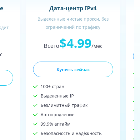
В
е
Дата-центр IPv4
Выделенные чистые прокси, без
ограничений по трафику
одит
$4.99
Всего
/мес
с
Купить сейчас
100+ стран
Выделенные IP
Безлимитный трафик
Автопродление
99.9% аптайм
Безопасность и надёжность