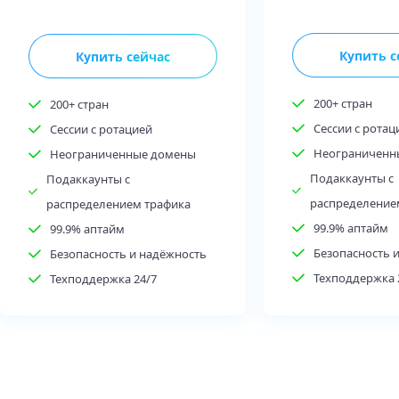
Купить с
Купить сейчас
200+ стран
200+ стран
Сессии с ротац
Сессии с ротацией
Неограниченн
Неограниченные домены
Подаккаунты с
Подаккаунты с
распределение
распределением трафика
99.9% аптайм
99.9% аптайм
Безопасность 
Безопасность и надёжность
Техподдержка 
Техподдержка 24/7