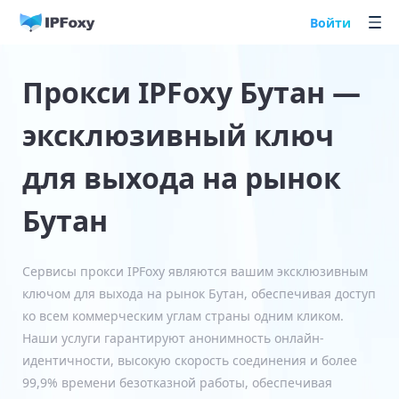
Войти
Прокси IPFoxy Бутан —
эксклюзивный ключ
для выхода на рынок
Бутан
Сервисы прокси IPFoxy являются вашим эксклюзивным
ключом для выхода на рынок Бутан, обеспечивая доступ
ко всем коммерческим углам страны одним кликом.
Наши услуги гарантируют анонимность онлайн-
идентичности, высокую скорость соединения и более
99,9% времени безотказной работы, обеспечивая