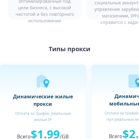
оптимизированные под
социальные аккаунт
цели бизнеса, с высокой
управление зарубе
чистотой и без повторного
магазинами, IPF
использования
справится с зада
Типы прокси
Динамич
Динамические жилые
мобильные
прокси
Оплата за трафик
Оплата за трафик, реальные
пул реальных м
жилые IP
$2
$1.99
Всего
Всего
/GB