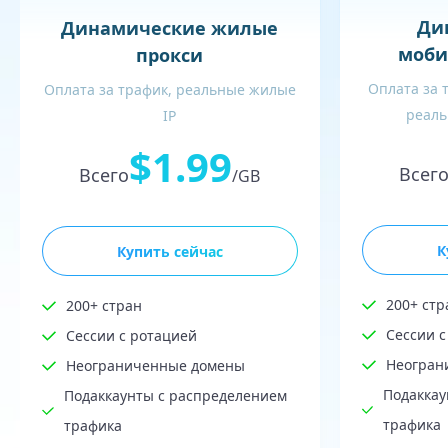
Ди
Динамические жилые
моби
прокси
Оплата за 
Оплата за трафик, реальные жилые
реаль
IP
$1.99
Всег
Всего
/GB
К
Купить сейчас
200+ стр
200+ стран
Сессии с
Сессии с ротацией
Неогран
Неограниченные домены
Подаккау
Подаккаунты с распределением
трафика
трафика