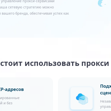
 управление прокси-сервисами
 ваша сетевую стратегию можно
 вашего бренда, обеспечивая успех как
стоит использовать прокси
Подх
P-адресов
сце
зированные
Незав
й и без
управ