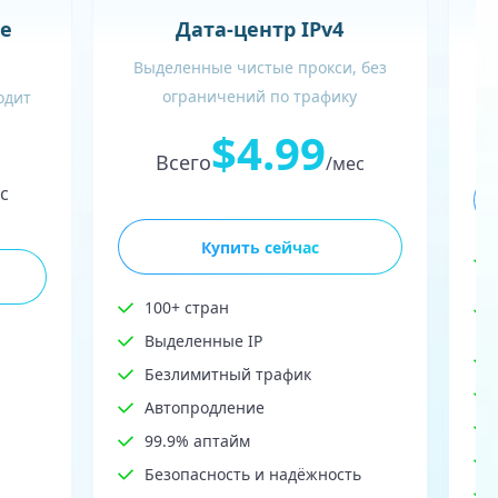
В
е
Дата-центр IPv4
Выделенные чистые прокси, без
ограничений по трафику
одит
$4.99
Всего
/мес
с
Купить сейчас
100+ стран
Выделенные IP
Безлимитный трафик
Автопродление
99.9% аптайм
Безопасность и надёжность