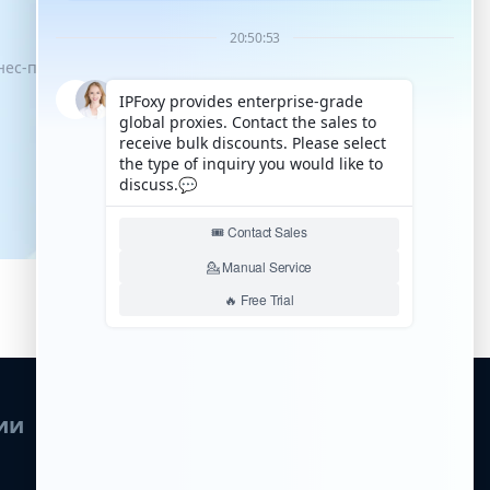
знес-процессы имели возможность
ии