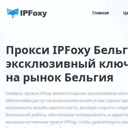
Главная
Ц
Прокси IPFoxy Бель
эксклюзивный ключ
на рынок Бельгия
Сервисы прокси IPFoxy являются вашим эксклюзивным ключо
обеспечивая доступ ко всем коммерческим углам страны од
анонимность онлайн-идентичности, высокую скорость соеди
безотказной работы, обеспечивая непрерывность и эффекти
высококачественные прокси IPFoxy, чтобы удовлетворить в