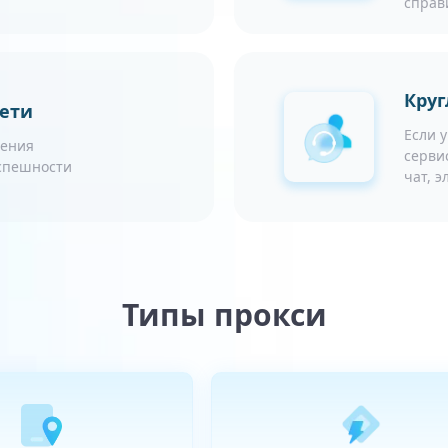
справ
Круг
сети
Если 
чения
серви
успешности
чат, 
Типы прокси