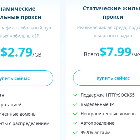
Статические жилы
намические
прокси
льные прокси
Реальная жилая среда, подх
трафик, глобальный пул
для разных задач
ных мобильных IP
$7.99
$2.79
Всего
о
/ме
/GB
Купить сейчас
упить сейчас
Поддержка HTTP/SOCKS5
ан
Выделенные IP
 ротацией
Неограниченные домены
иченные домены
Автопродление
нты с распределением
99.9% аптайм