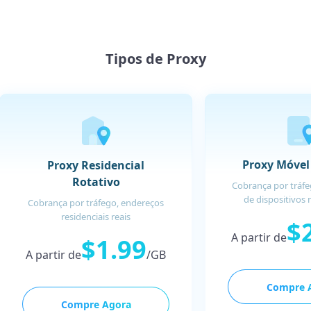
Tipos de Proxy
Proxy Móvel
Proxy Residencial
Rotativo
Cobrança por tráfe
de dispositivos 
Cobrança por tráfego, endereços
residenciais reais
$
A partir de
$1.99
A partir de
/GB
Compre 
Compre Agora