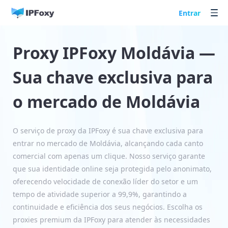
Entrar
Proxy IPFoxy Moldávia —
Sua chave exclusiva para
o mercado de Moldávia
O serviço de proxy da IPFoxy é sua chave exclusiva para
entrar no mercado de Moldávia, alcançando cada canto
comercial com apenas um clique. Nosso serviço garante
que sua identidade online seja protegida pelo anonimato,
oferecendo velocidade de conexão líder do setor e um
tempo de atividade superior a 99,9%, garantindo a
continuidade e eficiência dos seus negócios. Escolha os
proxies premium da IPFoxy para atender às necessidades