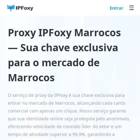
Entrar
Proxy IPFoxy Marrocos
— Sua chave exclusiva
para o mercado de
Marrocos
O serviço de proxy da IPFoxy é sua chave exclusiva para
entrar no mercado de Marrocos, alcançando cada canto
comercial com apenas um clique. Nosso serviço garante
que sua identidade online seja protegida pelo anonimato,
oferecendo velocidade de conexão líder do setor e um
tempo de atividade superior a 99,9%, garantindo a