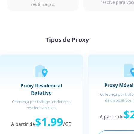
resolve para voc
reutilização.
Tipos de Proxy
Proxy Móvel
Proxy Residencial
Rotativo
Cobrança por tráfe
de dispositivos 
Cobrança por tráfego, endereços
residenciais reais
$
A partir de
$1.99
A partir de
/GB