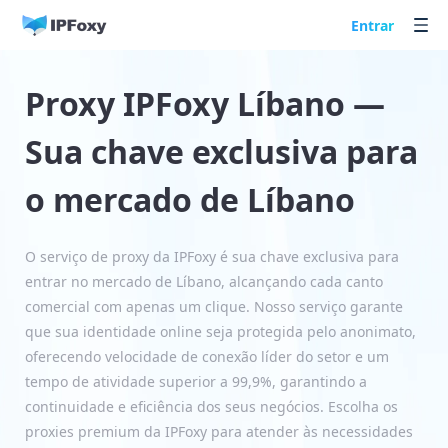
Entrar
Proxy IPFoxy Líbano —
Sua chave exclusiva para
o mercado de Líbano
O serviço de proxy da IPFoxy é sua chave exclusiva para
entrar no mercado de Líbano, alcançando cada canto
comercial com apenas um clique. Nosso serviço garante
que sua identidade online seja protegida pelo anonimato,
oferecendo velocidade de conexão líder do setor e um
tempo de atividade superior a 99,9%, garantindo a
continuidade e eficiência dos seus negócios. Escolha os
proxies premium da IPFoxy para atender às necessidades