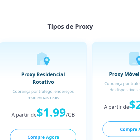
Tipos de Proxy
Proxy Móvel
Proxy Residencial
Rotativo
Cobrança por tráfe
de dispositivos 
Cobrança por tráfego, endereços
residenciais reais
$
A partir de
$1.99
A partir de
/GB
Compre 
Compre Agora