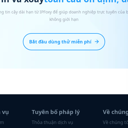
ng tin cậy dài hạn từ IPFoxy để giúp doanh nghiệp trực tuyến của
không giới hạn
Bắt đầu dùng thử miễn phí
h vụ
Tuyên bố pháp lý
Về chúng
ẩm
Thỏa thuận dịch vụ
Về chúng tô