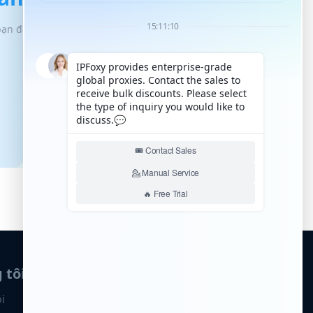
 bạn đạt được cơ hội tăng trưởng quy mô
 tôi
i