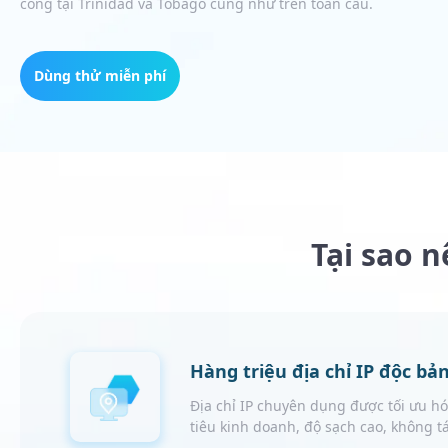
công tại Trinidad và Tobago cũng như trên toàn cầu.
Dùng thử miễn phí
Tại sao 
Hàng triệu địa chỉ IP độc bả
Địa chỉ IP chuyên dụng được tối ưu h
tiêu kinh doanh, độ sạch cao, không t