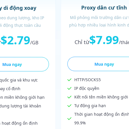
Proxy dân cư tĩnh
y di động xoay
Mô phỏng môi trường dân cư 
theo dung lượng, kho IP
phù hợp nhiều loại hình kinh 
 di động thực toàn cầu
$7.99
$2.79
Chỉ từ
ừ
/thá
/GB
Mua ngay
Mua ngay
HTTP/SOCKS5
quốc gia và khu vực
IP độc quyền
oay cố định
Kết nối tên miền không giới
tên miền không giới hạn
Tự động gia hạn
dung lượng tài khoản
Thời gian hoạt động ổn địn
99.9%
n hoạt động ổn định