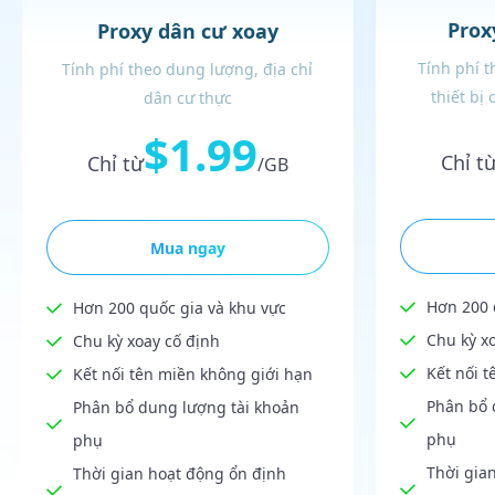
Prox
Proxy dân cư xoay
Tính phí 
Tính phí theo dung lượng, địa chỉ
thiết bị
dân cư thực
$1.99
Chỉ t
Chỉ từ
/GB
Mua ngay
Hơn 200 
Hơn 200 quốc gia và khu vực
Chu kỳ x
Chu kỳ xoay cố định
Kết nối 
Kết nối tên miền không giới hạn
Phân bổ 
Phân bổ dung lượng tài khoản
phụ
phụ
Thời gia
Thời gian hoạt động ổn định