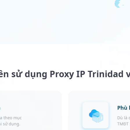
nên sử dụng Proxy IP Trinidad 
n
Phù 
óa theo mục
Dù là 
ái sử dụng.
TMĐT x