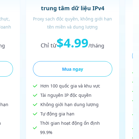
Đ
trung tâm dữ liệu IPv4
thực,
Proxy sạch độc quyền, không giới hạn
doanh
tên miền và dung lượng
$4.99
Chỉ từ
ng
/tháng
Mua ngay
Hơn 100 quốc gia và khu vực
Tài nguyên IP độc quyền
 hạn
Không giới hạn dung lượng
Tự động gia hạn
h
Thời gian hoạt động ổn định
99.9%