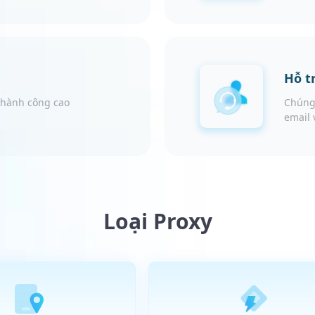
Hỗ t
 thành công cao
Chúng 
email 
Loại Proxy