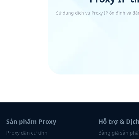
Sử dụng dịch vụ Proxy IP ổn định và đá
Sản phẩm Proxy
Hỗ trợ & Dịc
Proxy dân cư tĩnh
Bảng giá sản ph