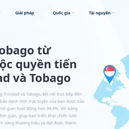
Giải pháp
Quốc gia
Tài nguyên
Tobago từ
ộc quyền tiến
dad và Tobago
 Trinidad và Tobago, kết nối trực tiếp đến
 bảo danh tính trực tuyến của bạn được bảo
thời gian hoạt động hơn 99,9%. Với bảng
đơn giản, giúp bạn triển khai chiến lược
iềm năng thương hiệu và đạt được thành