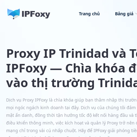
Trang chủ
Bảng giá
Proxy IP Trinidad và 
IPFoxy — Chìa khóa đ
vào thị trường Trini
Dịch vụ Proxy IPFoxy là chìa khóa giúp bạn thâm nhập thị trường
mọi ngóc ngách kinh doanh tại đây. Dịch vụ của chúng tôi đảm
mật ẩn danh, đồng thời tận hưởng tốc độ kết nối hàng đầu và 
điều khiển thông minh, việc kích hoạt và quản lý Proxy trở nên 
mạng chỉ trong vài cú nhấp chuột. Hãy để IPFoxy giải phóng t