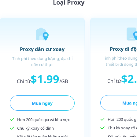
Loại Proxy
Proxy di đ
Proxy dân cư xoay
Tính phí theo dung
Tính phí theo dung lượng, địa chỉ
thiết bị di động 
dân cư thực
$2
$1.99
Chỉ từ
Chỉ từ
/GB
Mua n
Mua ngay
Hơn 200 quốc gi
Hơn 200 quốc gia và khu vực
Chu kỳ xoay cố 
Chu kỳ xoay cố định
Kết nối tên miề
Kết nối tên miền không giới