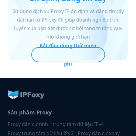
Sử dụng dịch vụ Proxy IP ổn định và đáng tin cậy
dài hạn từ IPFoxy để giúp doanh nghiệp trực
tuyến của bạn đạt được cơ hội tăng trưởng quy
mô không giới hạn
Bắt đầu dùng thử miễn
phí
Sản phẩm Proxy
Proxy dân cư tĩnh
trung tâm dữ liệu IPv4
Proxy trung tâm dữ liệu IPv6
Proxy dân cư xoay