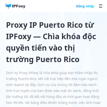
Đăng nhập
Proxy IP Puerto Rico từ
IPFoxy — Chìa khóa độc
quyền tiến vào thị
trường Puerto Rico
Dịch vụ Proxy IPFoxy là chìa khóa giúp bạn thâm nhập thị
trường Puerto Rico, kết nối trực tiếp đến mọi ngóc ngách
kinh doanh tại đây. Dịch vụ của chúng tôi đảm bảo danh
tính trực tuyến của bạn được bảo mật ẩn danh, đồng thời
tận hưởng tốc độ kết nối hàng đầu và thời gian hoạt động
hơn 99,9%. Với bảng điều khiển thông minh, việc kích hoạt