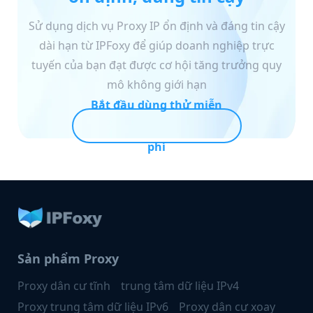
Sử dụng dịch vụ Proxy IP ổn định và đáng tin cậy
dài hạn từ IPFoxy để giúp doanh nghiệp trực
tuyến của bạn đạt được cơ hội tăng trưởng quy
mô không giới hạn
Bắt đầu dùng thử miễn
phí
Sản phẩm Proxy
Proxy dân cư tĩnh
trung tâm dữ liệu IPv4
Proxy trung tâm dữ liệu IPv6
Proxy dân cư xoay