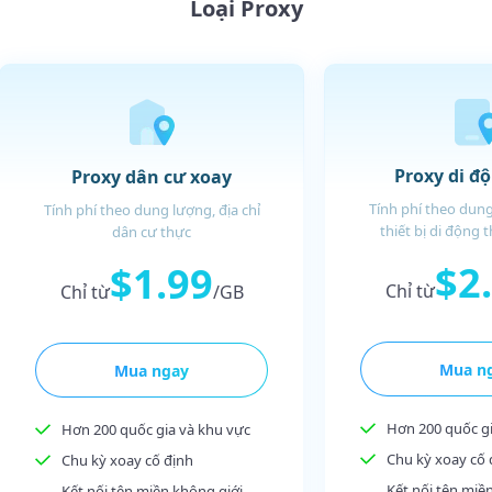
Loại Proxy
Proxy di đ
Proxy dân cư xoay
Tính phí theo dung
Tính phí theo dung lượng, địa chỉ
thiết bị di động 
dân cư thực
$2
$1.99
Chỉ từ
Chỉ từ
/GB
Mua n
Mua ngay
Hơn 200 quốc gi
Hơn 200 quốc gia và khu vực
Chu kỳ xoay cố 
Chu kỳ xoay cố định
Kết nối tên miề
Kết nối tên miền không giới