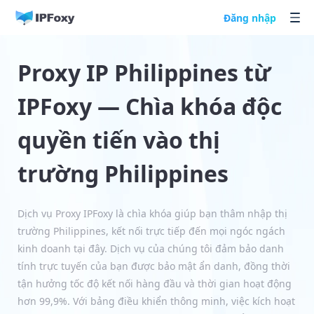
Đăng nhập
Proxy IP Philippines từ
IPFoxy — Chìa khóa độc
quyền tiến vào thị
trường Philippines
Dịch vụ Proxy IPFoxy là chìa khóa giúp bạn thâm nhập thị
trường Philippines, kết nối trực tiếp đến mọi ngóc ngách
kinh doanh tại đây. Dịch vụ của chúng tôi đảm bảo danh
tính trực tuyến của bạn được bảo mật ẩn danh, đồng thời
tận hưởng tốc độ kết nối hàng đầu và thời gian hoạt động
hơn 99,9%. Với bảng điều khiển thông minh, việc kích hoạt