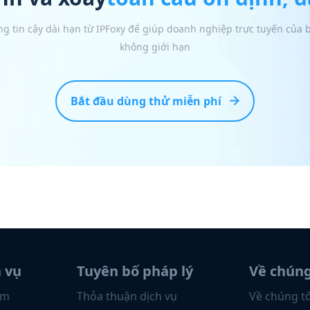
ng tin cậy dài hạn từ IPFoxy để giúp doanh nghiệp trực tuyến của
không giới hạn
Bắt đầu dùng thử miễn phí
h vụ
Tuyên bố pháp lý
Về chúng
ẩm
Thỏa thuận dịch vụ
Về chúng tô