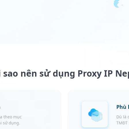
i sao nên sử dụng Proxy IP Ne
n
Phù 
óa theo mục
Dù là 
ái sử dụng.
TMĐT x