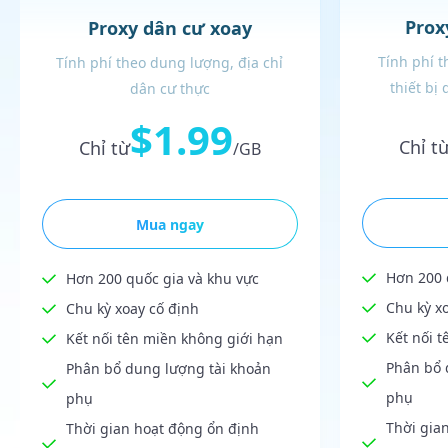
Prox
Proxy dân cư xoay
Tính phí 
Tính phí theo dung lượng, địa chỉ
thiết bị
dân cư thực
$1.99
Chỉ t
Chỉ từ
/GB
Mua ngay
Hơn 200 
Hơn 200 quốc gia và khu vực
Chu kỳ x
Chu kỳ xoay cố định
Kết nối 
Kết nối tên miền không giới hạn
Phân bổ 
Phân bổ dung lượng tài khoản
phụ
phụ
Thời gia
Thời gian hoạt động ổn định