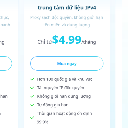
Đ
trung tâm dữ liệu IPv4
thực,
Proxy sạch độc quyền, không giới hạn
doanh
tên miền và dung lượng
$4.99
Chỉ từ
ng
/tháng
Mua ngay
Hơn 100 quốc gia và khu vực
Tài nguyên IP độc quyền
 hạn
Không giới hạn dung lượng
Tự động gia hạn
h
Thời gian hoạt động ổn định
99.9%