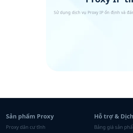
Sử dụng dịch vụ Proxy IP ổn định và đá
Sản phẩm Proxy
Hỗ trợ & Dịc
Proxy dân cư tĩnh
Bảng giá sản ph