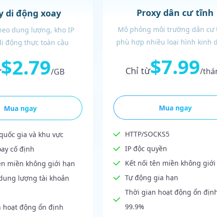
Proxy dân cư tĩnh
y di động xoay
Mô phỏng môi trường dân cư 
theo dung lượng, kho IP
phù hợp nhiều loại hình kinh 
 di động thực toàn cầu
$7.99
$2.79
Chỉ từ
ừ
/thá
/GB
Mua ngay
Mua ngay
HTTP/SOCKS5
quốc gia và khu vực
IP độc quyền
oay cố định
Kết nối tên miền không giới
tên miền không giới hạn
Tự động gia hạn
dung lượng tài khoản
Thời gian hoạt động ổn địn
99.9%
n hoạt động ổn định