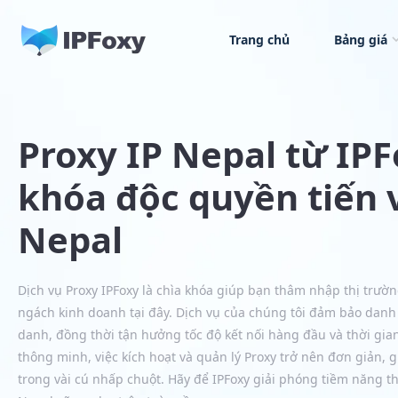
Trang chủ
Bảng giá
Proxy IP Nepal từ IP
khóa độc quyền tiến 
Nepal
Dịch vụ Proxy IPFoxy là chìa khóa giúp bạn thâm nhập thị trườn
ngách kinh doanh tại đây. Dịch vụ của chúng tôi đảm bảo danh
danh, đồng thời tận hưởng tốc độ kết nối hàng đầu và thời gia
thông minh, việc kích hoạt và quản lý Proxy trở nên đơn giản, 
trong vài cú nhấp chuột. Hãy để IPFoxy giải phóng tiềm năng t