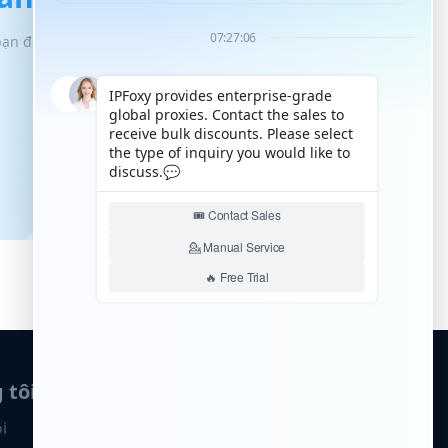
 bạn đạt được cơ hội tăng trưởng quy mô
 tôi
i