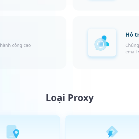
Hỗ t
 thành công cao
Chúng 
email 
Loại Proxy