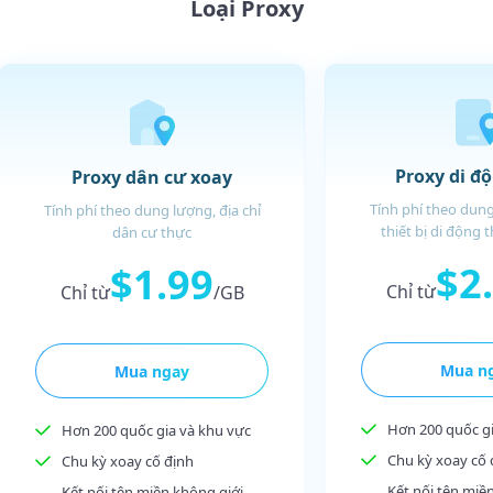
Loại Proxy
Proxy di đ
Proxy dân cư xoay
Tính phí theo dung
Tính phí theo dung lượng, địa chỉ
thiết bị di động 
dân cư thực
$2
$1.99
Chỉ từ
Chỉ từ
/GB
Mua n
Mua ngay
Hơn 200 quốc gi
Hơn 200 quốc gia và khu vực
Chu kỳ xoay cố 
Chu kỳ xoay cố định
Kết nối tên miề
Kết nối tên miền không giới