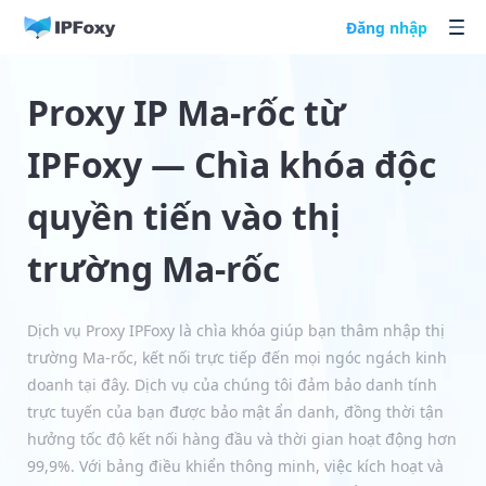
Đăng nhập
Proxy IP Ma-rốc từ
IPFoxy — Chìa khóa độc
quyền tiến vào thị
trường Ma-rốc
Dịch vụ Proxy IPFoxy là chìa khóa giúp bạn thâm nhập thị
trường Ma-rốc, kết nối trực tiếp đến mọi ngóc ngách kinh
doanh tại đây. Dịch vụ của chúng tôi đảm bảo danh tính
trực tuyến của bạn được bảo mật ẩn danh, đồng thời tận
hưởng tốc độ kết nối hàng đầu và thời gian hoạt động hơn
99,9%. Với bảng điều khiển thông minh, việc kích hoạt và