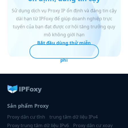
Sử dụng dịch vụ Proxy IP ổn định và đáng tin cậy
dài hạn từ IPFoxy để giúp doanh nghiệp trực
tuyến của bạn đạt được cơ hội tăng trưởng quy
mô không giới hạn
Bắt đầu dùng thử miễn
phí
Sản phẩm Proxy
Proxy dân cư tĩnh
trung tâm dữ liệu IPv4
Proxy trung tâm dữ liệu IPv6
Proxy dân cư xoay