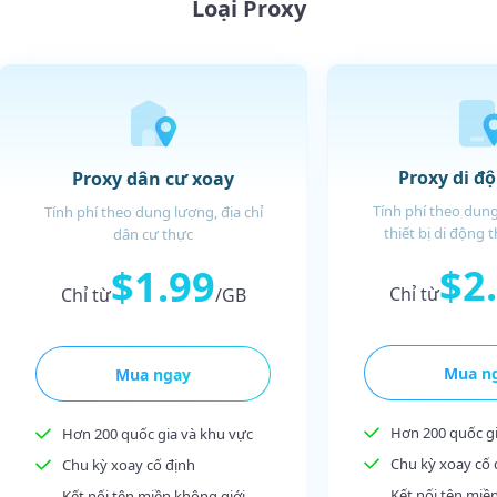
Loại Proxy
Proxy di đ
Proxy dân cư xoay
Tính phí theo dung
Tính phí theo dung lượng, địa chỉ
thiết bị di động 
dân cư thực
$2
$1.99
Chỉ từ
Chỉ từ
/GB
Mua n
Mua ngay
Hơn 200 quốc gi
Hơn 200 quốc gia và khu vực
Chu kỳ xoay cố 
Chu kỳ xoay cố định
Kết nối tên miề
Kết nối tên miền không giới