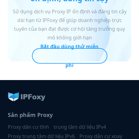
Sử dụng dịch vụ Proxy IP ổn định và đáng tin cậy
dài hạn từ IPFoxy để giúp doanh nghiệp trực
tuyến của bạn đạt được cơ hội tăng trưởng quy
mô không giới hạn
Bắt đầu dùng thử miễn
phí
Sản phẩm Proxy
Proxy dân cư tĩnh
trung tâm dữ liệu IPv4
Proxy trung tâm dữ liệu IPv6
Proxy dân cư xoay