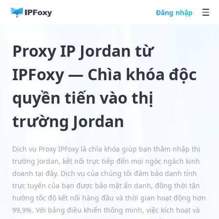
Đăng nhập
Proxy IP Jordan từ
IPFoxy — Chìa khóa độc
quyền tiến vào thị
trường Jordan
Dịch vụ Proxy IPFoxy là chìa khóa giúp bạn thâm nhập thị
trường Jordan, kết nối trực tiếp đến mọi ngóc ngách kinh
doanh tại đây. Dịch vụ của chúng tôi đảm bảo danh tính
trực tuyến của bạn được bảo mật ẩn danh, đồng thời tận
hưởng tốc độ kết nối hàng đầu và thời gian hoạt động hơn
99,9%. Với bảng điều khiển thông minh, việc kích hoạt và