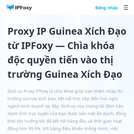
Đăng nhập
Proxy IP Guinea Xích Đạo
từ IPFoxy — Chìa khóa
độc quyền tiến vào thị
trường Guinea Xích Đạo
Dịch vụ Proxy IPFoxy là chìa khóa giúp bạn thâm nhập thị
trường Guinea Xích Đạo, kết nối trực tiếp đến mọi ngóc
ngách kinh doanh tại đây. Dịch vụ của chúng tôi đảm bảo
danh tính trực tuyến của bạn được bảo mật ẩn danh, đồng
thời tận hưởng tốc độ kết nối hàng đầu và thời gian hoạt
động hơn 99,9%. Với bảng điều khiển thông minh, việc