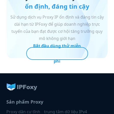
ổn định, đáng tin cậy
Sử dụng dịch vụ Proxy IP ổn định và đáng tin cậy
dài hạn từ IPFoxy để giúp doanh nghiệp trực
tuyến của bạn đạt được cơ hội tăng trưởng quy
mô không giới hạn
Bắt đầu dùng thử miễn
phí
Sản phẩm Proxy
Proxy dân cư tĩnh
trung tâm dữ liệu IPv4