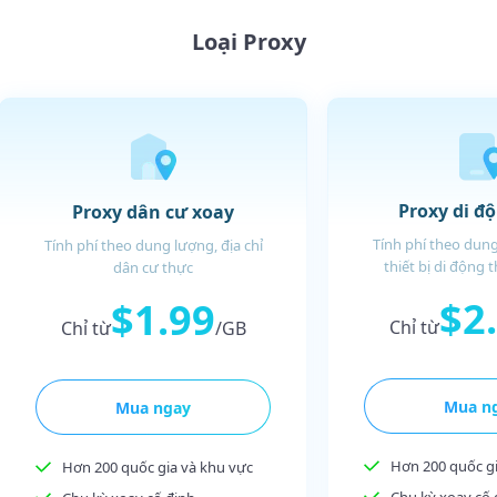
Loại Proxy
Proxy di đ
Proxy dân cư xoay
Tính phí theo dung
Tính phí theo dung lượng, địa chỉ
thiết bị di động 
dân cư thực
$2
$1.99
Chỉ từ
Chỉ từ
/GB
Mua n
Mua ngay
Hơn 200 quốc gi
Hơn 200 quốc gia và khu vực
Chu kỳ xoay cố 