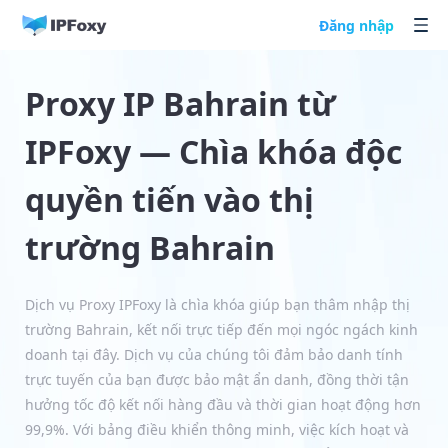
Đăng nhập
Proxy IP Bahrain từ
IPFoxy — Chìa khóa độc
quyền tiến vào thị
trường Bahrain
Dịch vụ Proxy IPFoxy là chìa khóa giúp bạn thâm nhập thị
trường Bahrain, kết nối trực tiếp đến mọi ngóc ngách kinh
doanh tại đây. Dịch vụ của chúng tôi đảm bảo danh tính
trực tuyến của bạn được bảo mật ẩn danh, đồng thời tận
hưởng tốc độ kết nối hàng đầu và thời gian hoạt động hơn
99,9%. Với bảng điều khiển thông minh, việc kích hoạt và