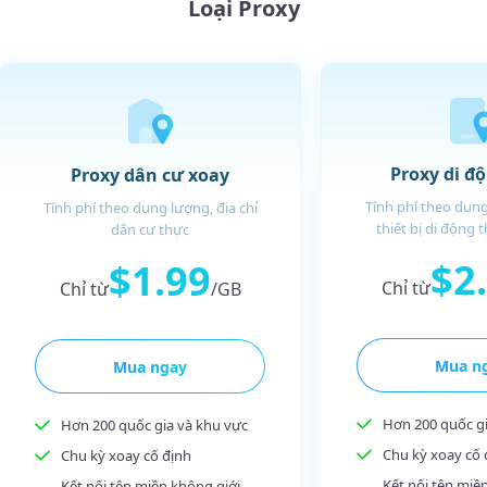
Loại Proxy
Proxy di đ
Proxy dân cư xoay
Tính phí theo dung
Tính phí theo dung lượng, địa chỉ
thiết bị di động 
dân cư thực
$2
$1.99
Chỉ từ
Chỉ từ
/GB
Mua n
Mua ngay
Hơn 200 quốc gi
Hơn 200 quốc gia và khu vực
Chu kỳ xoay cố 
Chu kỳ xoay cố định
Kết nối tên miề
Kết nối tên miền không giới