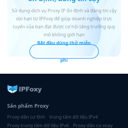
Sử dụng dịch vụ Proxy IP ổn định và đáng tin cậy
dài hạn từ IPFoxy để giúp doanh nghiệp trực
tuyến của bạn đạt được cơ hội tăng trưởng quy
mô không giới hạn
Bắt đầu dùng thử miễn
phí
Sản phẩm Proxy
Proxy dân cư tĩnh
trung tâm dữ liệu IPv4
Proxy trung tâm dữ liệu IPv6
Proxy dân cư xoay